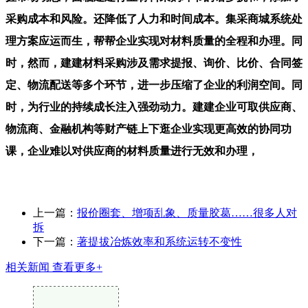
采购成本和风险。还降低了人力和时间成本。集采商城系统处
理方案应运而生，帮帮企业实现对材料质量的全程和办理。同
时，然而，建建材料采购涉及需求提报、询价、比价、合同签
定、物流配送等多个环节，进一步压缩了企业的利润空间。同
时，为行业的持续成长注入强劲动力。建建企业可取供应商、
物流商、金融机构等财产链上下逛企业实现更高效的协同功
课，企业难以对供应商的材料质量进行无效和办理，
上一篇：
报价圈套、增项乱象、质量胶葛……很多人对
拆
下一篇：
著提拔冶炼效率和系统运转不变性
相关新闻
查看更多+