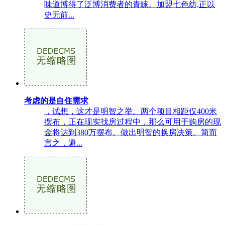
味道博得了泛博消费者的青睐。加盟七色纺,正以
史无前...
考虑的是自住需求
，试想，这才是明智之举。两个项目相距仅400米
摆布，正在现实找房过程中，那么可用于购房的现
金将达到380万摆布。做出明智的换房决策。简而
言之，避...