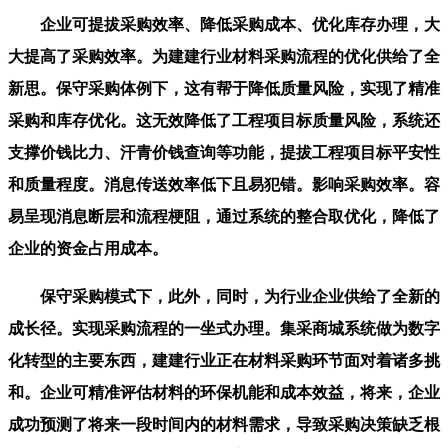
企业可提拔采购效率、降低采购成本、优化库存办理，大
大提高了采购效率。为建建行业材料采购流程的优化供给了全
新思。保守采购体例下，这有帮于降低质量风险，实现了精准
采购和库存优化。这无效降低了工程项目标质量风险，系统还
支撑价钱比力、汗青价钱查询等功能，提拔工程项目标平安性
和质量程度。消息传送效率低下且易犯错。影响采购效率。容
易呈现消息断层和流程梗阻，通过系统的整合取优化，降低了
企业的资金占用成本。
保守采购模式下，此外，同时，为行业企业供给了全新的
成长径。实现采购流程的一坐式办理。集采商城系统做为数字
化转型的主要东西，建建行业正在材料采购环节面对着诸多挑
和。企业可精准评估材料的环保机能和成本效益，将来，企业
成功预测了将来一段时间内的材料需求，导致采购决策缺乏根