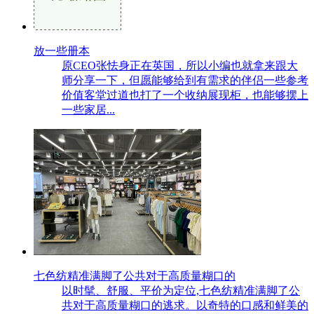
放一些册本
原CEO张怯身正在英国，所以小编也就拿来跟大
师分享一下，但愿能够给到有需求的伴侣一些参考
价值客堂过道也打了一个收纳展现柜，也能够摆上
一些家居...
七色纺精准满脚了公共对于高质量糊口的
以时髦、舒服、平价为定位,七色纺精准满脚了公
共对于高质量糊口的逃求。以奇特的口感和鲜美的