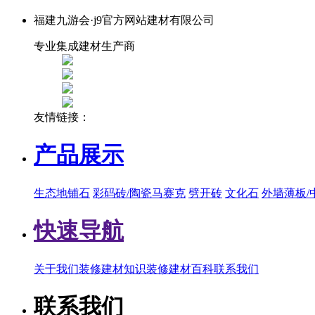
福建九游会·j9官方网站建材有限公司
专业集成建材生产商
友情链接：
产品展示
生态地铺石
彩码砖/陶瓷马赛克
劈开砖
文化石
外墙薄板/
快速导航
关于我们
装修建材知识
装修建材百科
联系我们
联系我们