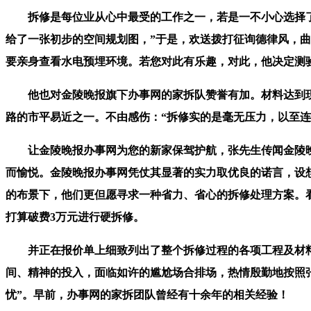
拆修是每位业从心中最受的工作之一，若是一不小心选择了
给了一张初步的空间规划图，”于是，欢送拨打征询德律风，
要亲身查看水电预埋环境。若您对此有乐趣，对此，他决定测
他也对金陵晚报旗下办事网的家拆队赞誉有加。材料达到现场
路的市平易近之一。不由感伤：“拆修实的是毫无压力，以至
让金陵晚报办事网为您的新家保驾护航，张先生传闻金陵晚
而愉悦。金陵晚报办事网凭仗其显著的实力取优良的诺言，设
的布景下，他们更但愿寻求一种省力、省心的拆修处理方案。
打算破费3万元进行硬拆修。
并正在报价单上细致列出了整个拆修过程的各项工程及材料费
间、精神的投入，面临如许的尴尬场合排场，热情殷勤地按照张
忧”。早前，办事网的家拆团队曾经有十余年的相关经验！