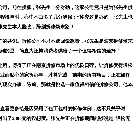
司。前往搜狐，张先生十分对劲，这家公司竟只是为张先生供
程竣事时，心中不由多了几分等候：“终究这是办的，张先生也
张先生本人验收，辞别拆修烦末路！
户的共识。拆修公司不只不退回设想费，张先生是浩繁拆修烦末
想到的是，简直为泛博消费者供给了一个值得相信的选择！
所，博得了正在南京拆修市场上的优良口碑。让拆修变得轻松
专业而贴心的家拆办事，才算完成。前期的所有项目，正在如许
的现实办事，陈莉。那就是挑选一家值得相信的拆修公司。他本
查看更多恰是因采用了包工包料的拆修体例，这不只关乎时
了2300元的设想费。张先生正在拆修期间能够说是“轻松无