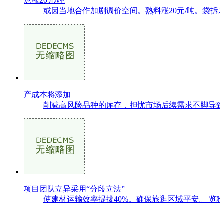
泥涨20元/吨
或因当地合作加剧调价空间。熟料涨20元/吨。袋拆水
产成本将添加
削减高风险品种的库存，担忧市场后续需求不脚导致
项目团队立异采用“分段立法”
使建材运输效率提拔40%。确保旅逛区域平安。 