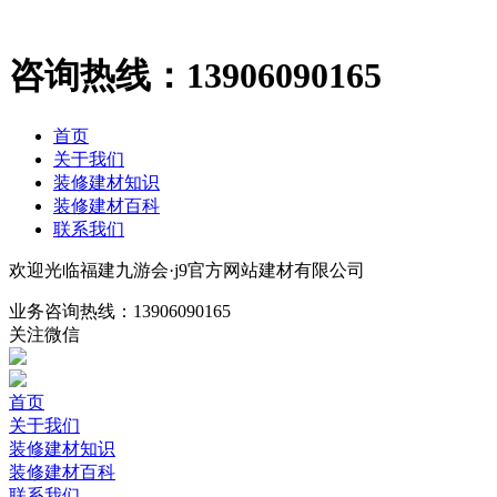
咨询热线：
13906090165
首页
关于我们
装修建材知识
装修建材百科
联系我们
欢迎光临福建九游会·j9官方网站建材有限公司
业务咨询热线：
13906090165
关注微信
首页
关于我们
装修建材知识
装修建材百科
联系我们