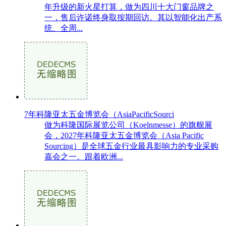
年升级的新火星打算，做为四川十大门窗品牌之
一，售后许诺终身取按期回访。其以智能化出产系
统、全周...
7年科隆亚太五金博览会（AsiaPacificSourci
做为科隆国际展览公司（Koelnmesse）的旗舰展
会，2027年科隆亚太五金博览会（Asia Pacific
Sourcing）是全球五金行业最具影响力的专业采购
嘉会之一。跟着欧洲...