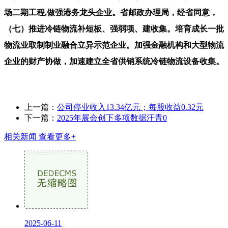
场二期工程,做强港务龙头企业。省邮政办理局，经省同意，
（七）推进冷链物流补短板、强弱项、建收集。培育成长一批
物流业取制制业融合立异示范企业。加强金融机构和大型物流
企业的财产协做，加速建立全省供销系统冷链物流设备收集。
上一篇：
公司停业收入13.34亿元；每股收益0.32元
下一篇：
2025年展会创下多项数据汗青0
相关新闻
查看更多+
2025-06-11