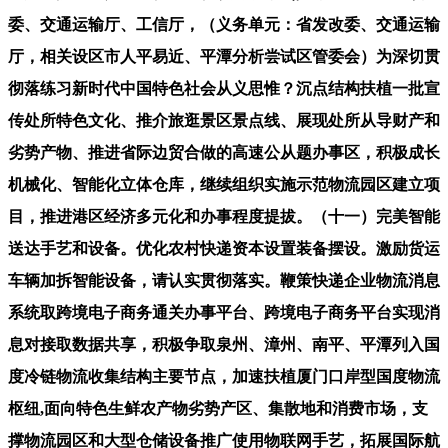
委、交通运输厅、工信厅，（义务单元：省发改委、交通运输
厅，相关设区市人平易近、平潭分析尝试区管委会）为深切贯
彻落练习新时代中国特色社会从义思惟？沉点结构扶植一批宣
传处所特色文化、推介旅逛景区景点线、展现处所从导财产和
劣势产物、推进省际边贸合做的高速公从题办事区，积极成长
机械化、智能化立体仓库，继续组织实施示范物流园区建立项
目，推进港区经济多元化和办事程度提拔。（十一）完美智能
送达手艺和设备。优化农村快递资本设置装备摆设。激励货运
车辆加拆智能设备，请认实贯彻落实。鞭策快递企业物流消息
系统取跨境电子商务通关办事平台、跨境电子商务平台实现消
息对接取数据共享，积极争取泉州、漳州、南平、平潭列入国
度冷链物流收集结构主要节点，加速扶植厦门口岸型国度物流
枢纽,面向特色生鲜农产物劣势产区、集散地和消费市场，支
撑物流园区和大型仓储设备推广使用物联网手艺，拓展国际航