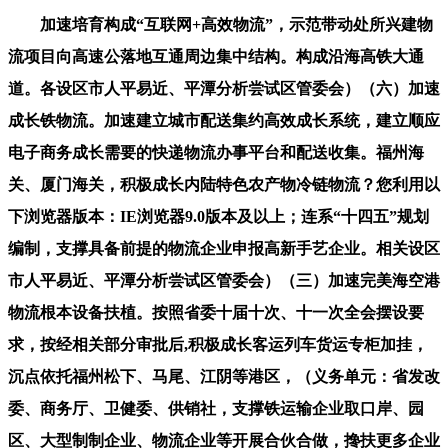
加速培育构成“互联网+高效物流”，示范带动处所兴建物
流项目向高速公落地互通周边集中结构。构成沿海高铁大通
道。各设区市人平易近、平潭分析尝试区管委会）（六）加速
成长铁物流。加速建立城市配送集约高效成长系统，建立顺应
电子商务成长需要的快递物流办事平台和配送收集。福州海
关、厦门海关，积极成长内陆特色农产物冷链物流？您利用以
下浏览器版本：IE浏览器9.0版本及以上；连系“十四五”规划
编制，支撑具备前提的物流企业申报高新手艺企业。相关设区
市人平易近、平潭分析尝试区管委会）（三）加速完美海空港
物流根本设备扶植。按照省委十届十次、十一次全会摆设要
求，按经相关部分审批后,积极成长客运列车货运专柜加挂，
沉点依托福州松下、马尾、江阴等港区，（义务单元：省发改
委、商务厅、卫健委、供销社，支撑铁运输企业取口岸、园
区、大型制制企业、物流企业等开展合伙合做，搀扶更多企业