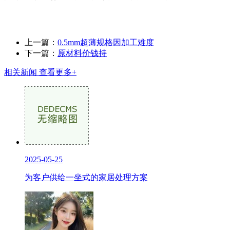
上一篇：
0.5mm超薄规格因加工难度
下一篇：
原材料价钱持
相关新闻
查看更多+
2025-05-25
为客户供给一坐式的家居处理方案