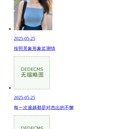
2025-05-25
按照景象形象监测情
2025-05-25
每一次逾越都是对杰出的不懈