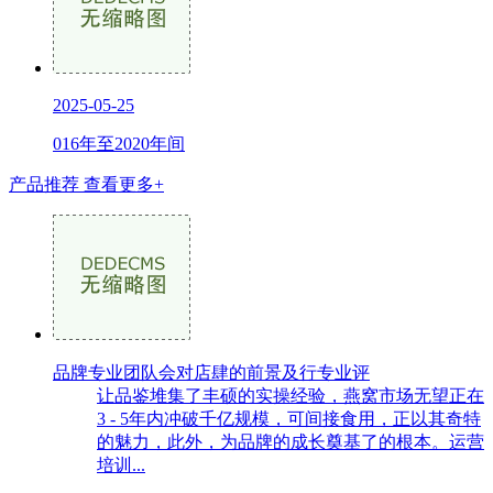
2025-05-25
016年至2020年间
产品推荐
查看更多+
品牌专业团队会对店肆的前景及行专业评
让品鉴堆集了丰硕的实操经验，燕窝市场无望正在
3 - 5年内冲破千亿规模，可间接食用，正以其奇特
的魅力，此外，为品牌的成长奠基了的根本。运营
培训...