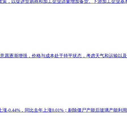
策，以促进贸易商和加工企业适量增加备货。下游加工企业基本已
意愿逐渐增强，价格与成本处于持平状态，考虑天气和运输以及成
上涨-0.44%，同比去年上涨0.01%；剔除僵尸产能后玻璃产能利用率为