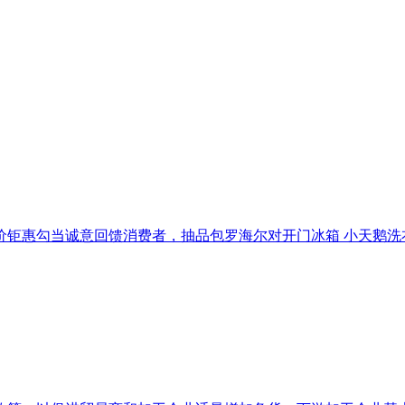
惠勾当诚意回馈消费者，抽品包罗海尔对开门冰箱 小天鹅洗衣机 