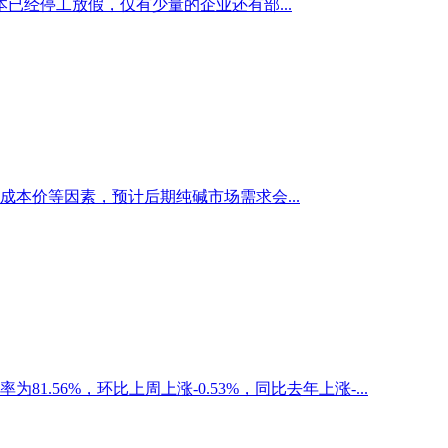
经停工放假，仅有少量的企业还有部...
本价等因素，预计后期纯碱市场需求会...
81.56%，环比上周上涨-0.53%，同比去年上涨-...