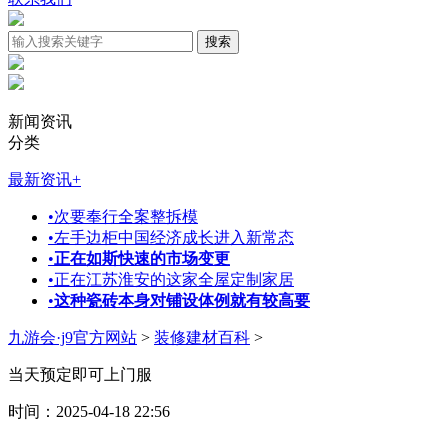
新闻资讯
分类
最新资讯
+
•
次要奉行全案整拆模
•
左手边柜中国经济成长进入新常态
•
正在如斯快速的市场变更
•
正在江苏淮安的这家全屋定制家居
•
这种瓷砖本身对铺设体例就有较高要
九游会·j9官方网站
>
装修建材百科
>
当天预定即可上门服
时间：2025-04-18 22:56